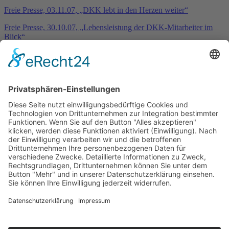
Freie Presse, 03.11.07, „DKK lebt in den Herzen weiter“
Freie Presse, 30.10.07, „Lebensleistung der DKK-Mitarbeiter im
Blick“
DKV Aktuell Nr. 1_2017_“Geschichte der Kälte- und
Klimatechnik“
Freie Presse, 13.11.21_“Verein sucht weitere Mitstreiter“
Freie Presse, 19.11.21_“Café, Museum, Wohnungen: Alles in einem
Haus“
Amtsblatt der Gemeinde Drebach, 01.12.2021_“Pressemitteilung
zur Jahreshauptversammlung am 09.11.21″
Ausstellungen: Bahnhof Scharfenstein sowie Industrie- und
Technikmuseum Zschopau im MZ-Altwerk
Ausstellung Bahnhof Scharfenstein
Bahnhofstraße 45
09430 Drebach